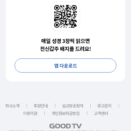
매일 성경 3장씩 읽으면
전신갑주 배지를 드려요!
앱 다운로드
｜
｜
｜
｜
회사소개
후원안내
설교방송참여
광고문의
｜
｜
이용약관
개인정보취급방침
고객센터