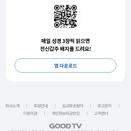
매일 성경 3장씩 읽으면
전신갑주 배지를 드려요!
앱 다운로드
｜
｜
｜
｜
회사소개
후원안내
설교방송참여
광고문의
｜
｜
이용약관
개인정보취급방침
고객센터