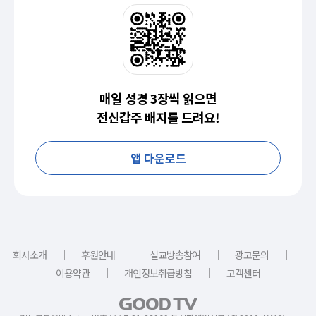
매일 성경 3장씩 읽으면
전신갑주 배지를 드려요!
앱 다운로드
｜
｜
｜
｜
회사소개
후원안내
설교방송참여
광고문의
｜
｜
이용약관
개인정보취급방침
고객센터