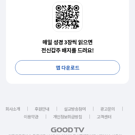
매일 성경 3장씩 읽으면
전신갑주 배지를 드려요!
앱 다운로드
｜
｜
｜
｜
회사소개
후원안내
설교방송참여
광고문의
｜
｜
이용약관
개인정보취급방침
고객센터