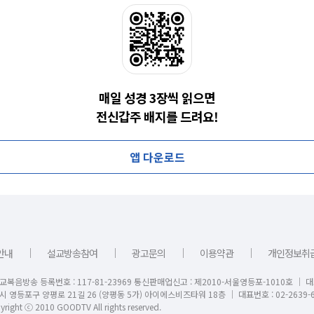
매일 성경 3장씩 읽으면
전신갑주 배지를 드려요!
앱 다운로드
｜
｜
｜
｜
안내
설교방송참여
광고문의
이용약관
개인정보취
교복음방송 등록번호 : 117-81-23969 통신판매업신고 : 제2010-서울영등포-1010호 │ 
시 영등포구 양평로 21길 26 (양평동 5가) 아이에스비즈타워 18층 │ 대표번호 : 02-2639-6
right ⓒ 2010 GOODTV All rights reserved.