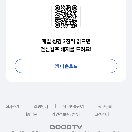
매일 성경 3장씩 읽으면
전신갑주 배지를 드려요!
앱 다운로드
｜
｜
｜
｜
회사소개
후원안내
설교방송참여
광고문의
｜
｜
이용약관
개인정보취급방침
고객센터