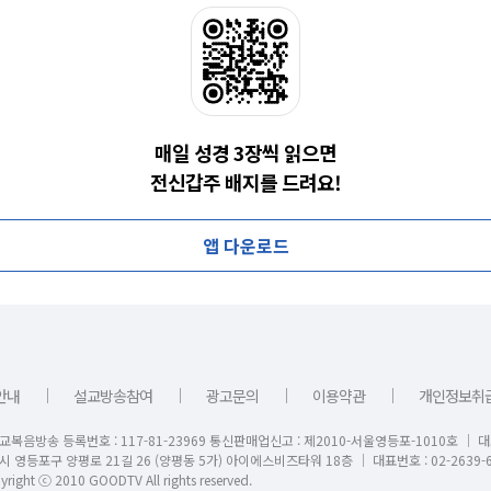
매일 성경 3장씩 읽으면
전신갑주 배지를 드려요!
앱 다운로드
｜
｜
｜
｜
안내
설교방송참여
광고문의
이용약관
개인정보취
교복음방송 등록번호 : 117-81-23969 통신판매업신고 : 제2010-서울영등포-1010호 │ 
시 영등포구 양평로 21길 26 (양평동 5가) 아이에스비즈타워 18층 │ 대표번호 : 02-2639-6
right ⓒ 2010 GOODTV All rights reserved.