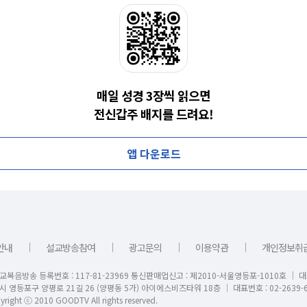
매일 성경 3장씩 읽으면
전신갑주 배지를 드려요!
앱 다운로드
｜
｜
｜
｜
안내
설교방송참여
광고문의
이용약관
개인정보취
교복음방송 등록번호 : 117-81-23969 통신판매업신고 : 제2010-서울영등포-1010호 │ 
시 영등포구 양평로 21길 26 (양평동 5가) 아이에스비즈타워 18층 │ 대표번호 : 02-2639-6
right ⓒ 2010 GOODTV All rights reserved.