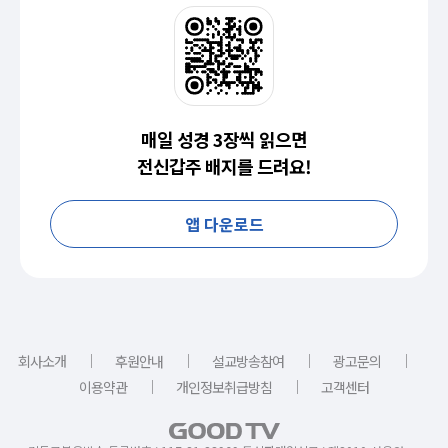
매일 성경 3장씩 읽으면
전신갑주 배지를 드려요!
앱 다운로드
｜
｜
｜
｜
회사소개
후원안내
설교방송참여
광고문의
｜
｜
이용약관
개인정보취급방침
고객센터