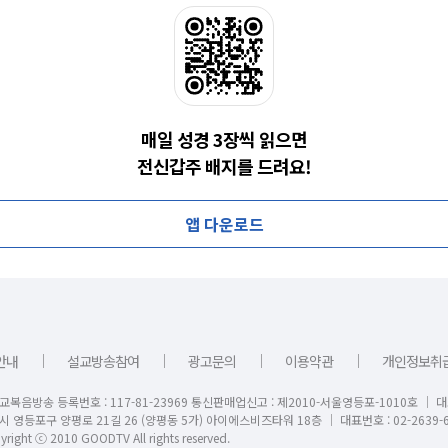
매일 성경 3장씩 읽으면
전신갑주 배지를 드려요!
앱 다운로드
｜
｜
｜
｜
안내
설교방송참여
광고문의
이용약관
개인정보취
교복음방송 등록번호 : 117-81-23969 통신판매업신고 : 제2010-서울영등포-1010호 │ 
시 영등포구 양평로 21길 26 (양평동 5가) 아이에스비즈타워 18층 │ 대표번호 : 02-2639-6
right ⓒ 2010 GOODTV All rights reserved.