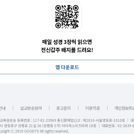
매일 성경 3장씩 읽으면
전신갑주 배지를 드려요!
앱 다운로드
｜
｜
｜
｜
안내
설교방송참여
광고문의
이용약관
개인정보취
교복음방송 등록번호 : 117-81-23969 통신판매업신고 : 제2010-서울영등포-1010호 │ 
시 영등포구 양평로 21길 26 (양평동 5가) 아이에스비즈타워 18층 │ 대표번호 : 02-2639-6
right ⓒ 2010 GOODTV All rights reserved.