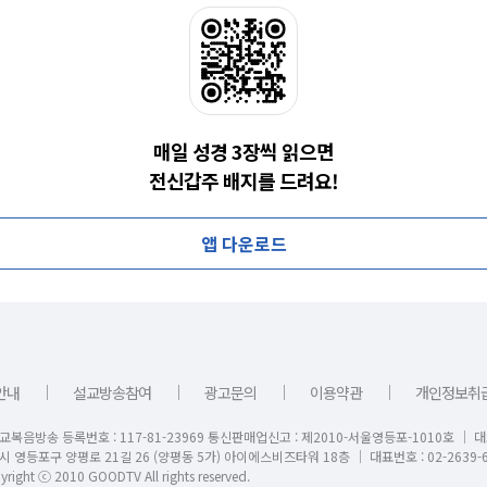
매일 성경 3장씩 읽으면
전신갑주 배지를 드려요!
앱 다운로드
｜
｜
｜
｜
안내
설교방송참여
광고문의
이용약관
개인정보취
교복음방송 등록번호 : 117-81-23969 통신판매업신고 : 제2010-서울영등포-1010호 │ 
시 영등포구 양평로 21길 26 (양평동 5가) 아이에스비즈타워 18층 │ 대표번호 : 02-2639-6
right ⓒ 2010 GOODTV All rights reserved.