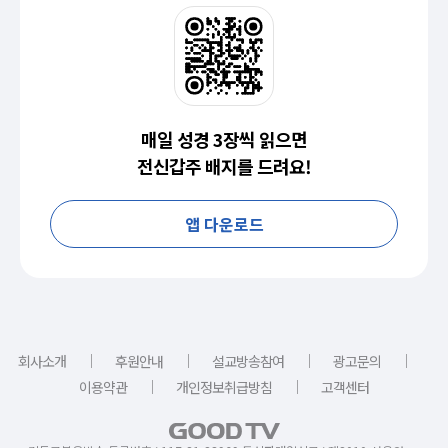
매일 성경 3장씩 읽으면
전신갑주 배지를 드려요!
앱 다운로드
｜
｜
｜
｜
회사소개
후원안내
설교방송참여
광고문의
｜
｜
이용약관
개인정보취급방침
고객센터