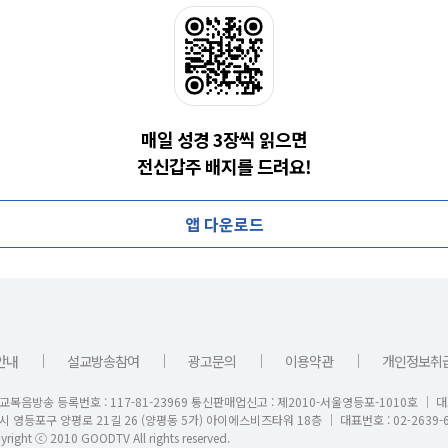
매일 성경 3장씩 읽으면
전신갑주 배지를 드려요!
앱 다운로드
｜
｜
｜
｜
안내
설교방송참여
광고문의
이용약관
개인정보취
교복음방송 등록번호 : 117-81-23969 통신판매업신고 : 제2010-서울영등포-1010호 │ 
시 영등포구 양평로 21길 26 (양평동 5가) 아이에스비즈타워 18층 │ 대표번호 : 02-2639-6
right ⓒ 2010 GOODTV All rights reserved.