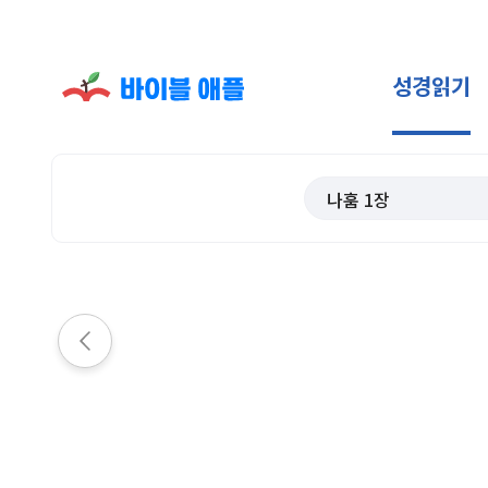
성경읽기
나훔
1
장