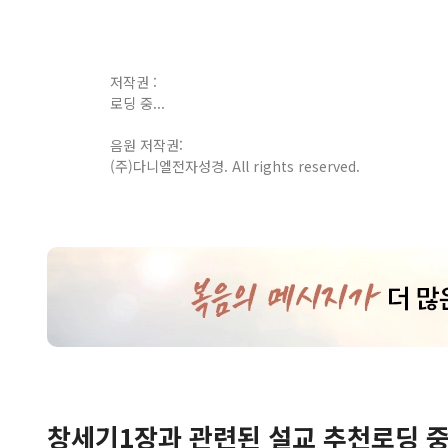
저작권 :
로딩 중...
음원 저작권:
(주)다니엘전자성경. All rights reserved.
창세기
1
장
과 관련된 설교 추천
로딩 중.