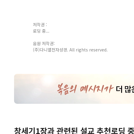
저작권 :
로딩 중...
음원 저작권:
(주)다니엘전자성경. All rights reserved.
창세기
1
장
과 관련된 설교 추천
로딩 중.