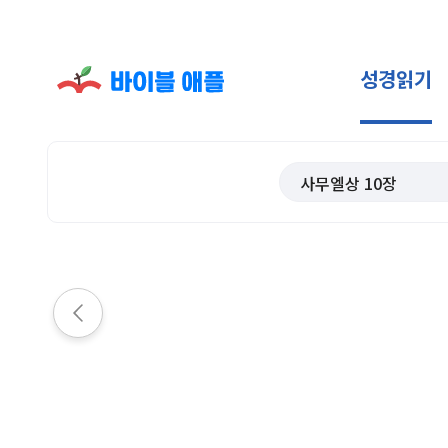
성경읽기
사무엘상
10
장