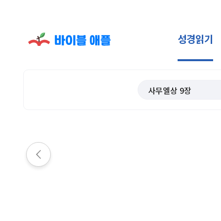
성경읽기
사무엘상
9
장