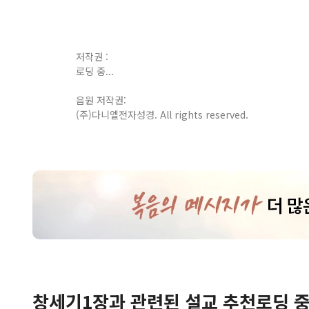
저작권 :
로딩 중...
음원 저작권:
(주)다니엘전자성경. All rights reserved.
창세기
1
장
과 관련된 설교 추천
로딩 중.