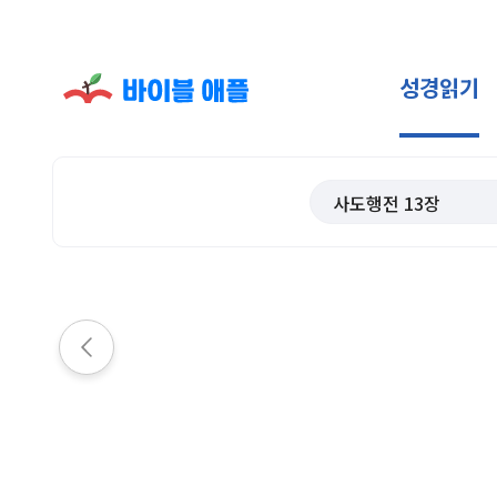
성경읽기
사도행전
13
장