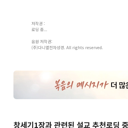
저작권 :
로딩 중...
음원 저작권:
(주)다니엘전자성경. All rights reserved.
창세기
1
장
과 관련된 설교 추천
로딩 중.