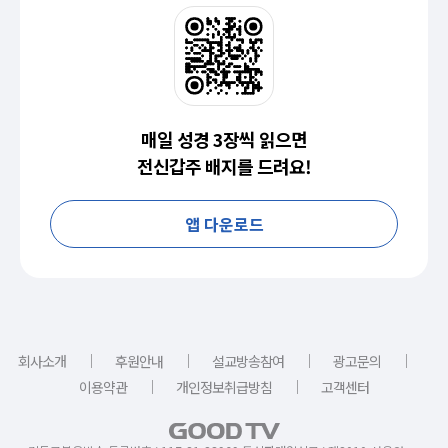
매일 성경 3장씩 읽으면
전신갑주 배지를 드려요!
앱 다운로드
｜
｜
｜
｜
회사소개
후원안내
설교방송참여
광고문의
｜
｜
이용약관
개인정보취급방침
고객센터