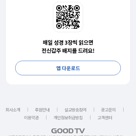
매일 성경 3장씩 읽으면
전신갑주 배지를 드려요!
앱 다운로드
｜
｜
｜
｜
회사소개
후원안내
설교방송참여
광고문의
｜
｜
이용약관
개인정보취급방침
고객센터