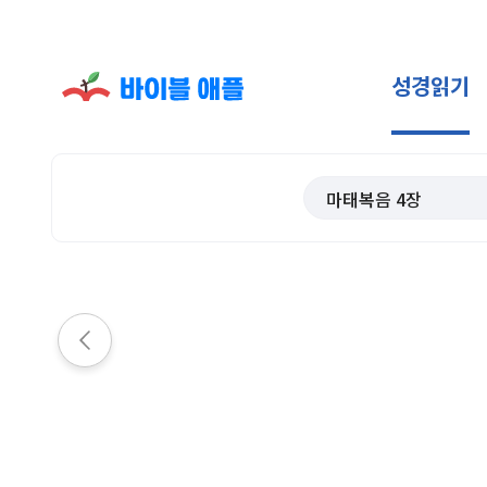
성경읽기
마태복음
4
장