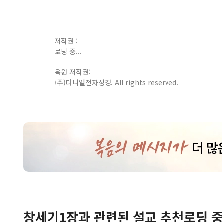
저작권 :
로딩 중...
음원 저작권:
(주)다니엘전자성경. All rights reserved.
창세기
1
장
과 관련된 설교 추천
로딩 중.