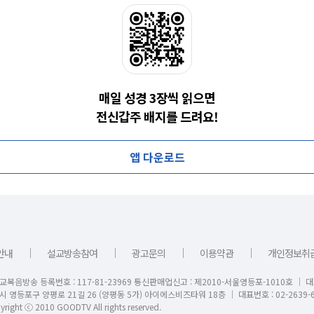
매일 성경 3장씩 읽으면
전신갑주 배지를 드려요!
앱 다운로드
｜
｜
｜
｜
안내
설교방송참여
광고문의
이용약관
개인정보취
교복음방송 등록번호 : 117-81-23969 통신판매업신고 : 제2010-서울영등포-1010호 │ 
시 영등포구 양평로 21길 26 (양평동 5가) 아이에스비즈타워 18층 │ 대표번호 : 02-2639-6
right ⓒ 2010 GOODTV All rights reserved.