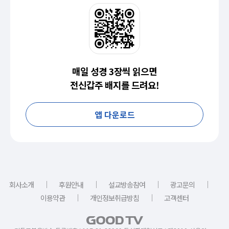
매일 성경 3장씩 읽으면
전신갑주 배지를 드려요!
앱 다운로드
｜
｜
｜
｜
회사소개
후원안내
설교방송참여
광고문의
｜
｜
이용약관
개인정보취급방침
고객센터