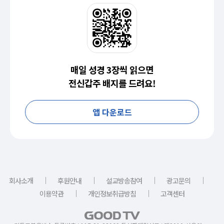
매일 성경 3장씩 읽으면
전신갑주 배지를 드려요!
앱 다운로드
｜
｜
｜
｜
회사소개
후원안내
설교방송참여
광고문의
｜
｜
이용약관
개인정보취급방침
고객센터