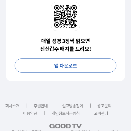
매일 성경 3장씩 읽으면
전신갑주 배지를 드려요!
앱 다운로드
｜
｜
｜
｜
회사소개
후원안내
설교방송참여
광고문의
｜
｜
이용약관
개인정보취급방침
고객센터