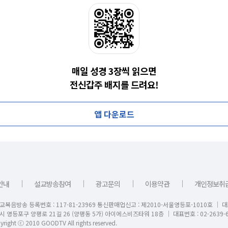
매일 성경 3장씩 읽으면
전신갑주 배지를 드려요!
앱 다운로드
｜
｜
｜
｜
안내
설교방송참여
광고문의
이용약관
개인정보취
교복음방송 등록번호 : 117-81-23969 통신판매업신고 : 제2010-서울영등포-1010호 │ 
시 영등포구 양평로 21길 26 (양평동 5가) 아이에스비즈타워 18층 │ 대표번호 : 02-2639-6
right ⓒ 2010 GOODTV All rights reserved.