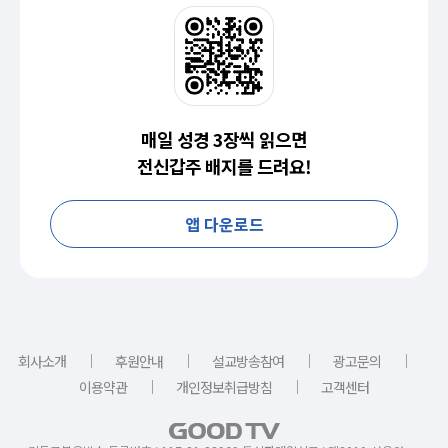
매일 성경 3장씩 읽으면
전신갑주 배지를 드려요!
앱 다운로드
｜
｜
｜
｜
회사소개
후원안내
설교방송참여
광고문의
｜
｜
이용약관
개인정보취급방침
고객센터