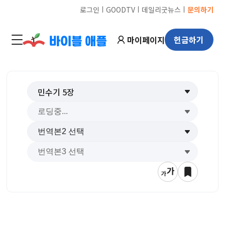
ㅣ
ㅣ
ㅣ
로그인
GOODTV
데일리굿뉴스
문의하기
마이페이지
헌금하기
민수기
5
장