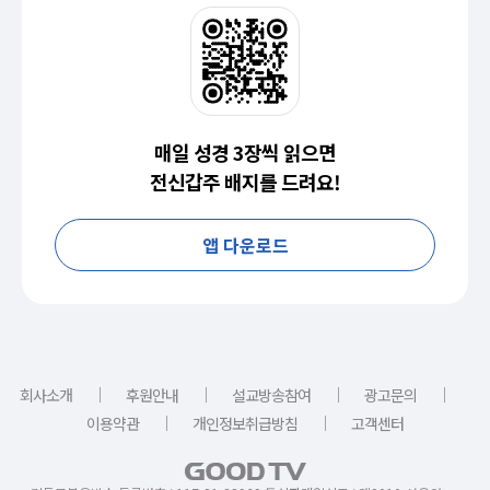
매일 성경 3장씩 읽으면
전신갑주 배지를 드려요!
앱 다운로드
｜
｜
｜
｜
회사소개
후원안내
설교방송참여
광고문의
｜
｜
이용약관
개인정보취급방침
고객센터