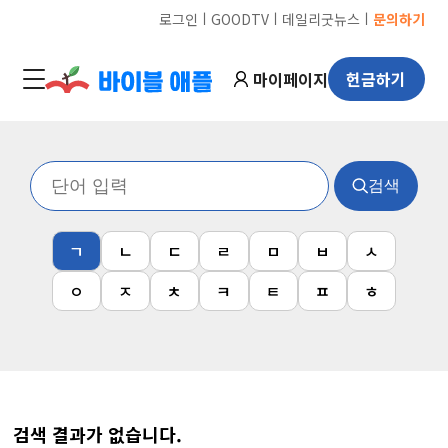
ㅣ
ㅣ
ㅣ
로그인
GOODTV
데일리굿뉴스
문의하기
마이페이지
헌금하기
검색
ㄱ
ㄴ
ㄷ
ㄹ
ㅁ
ㅂ
ㅅ
ㅇ
ㅈ
ㅊ
ㅋ
ㅌ
ㅍ
ㅎ
검색 결과가 없습니다.