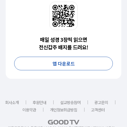
매일 성경 3장씩 읽으면
전신갑주 배지를 드려요!
앱 다운로드
｜
｜
｜
｜
회사소개
후원안내
설교방송참여
광고문의
｜
｜
이용약관
개인정보취급방침
고객센터