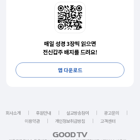
매일 성경 3장씩 읽으면
전신갑주 배지를 드려요!
앱 다운로드
｜
｜
｜
｜
회사소개
후원안내
설교방송참여
광고문의
｜
｜
이용약관
개인정보취급방침
고객센터