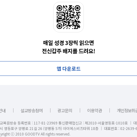
매일 성경 3장씩 읽으면
전신갑주 배지를 드려요!
앱 다운로드
｜
｜
｜
｜
안내
설교방송참여
광고문의
이용약관
개인정보취
교복음방송 등록번호 : 117-81-23969 통신판매업신고 : 제2010-서울영등포-1010호 │ 
시 영등포구 양평로 21길 26 (양평동 5가) 아이에스비즈타워 18층 │ 대표번호 : 02-2639-6
right ⓒ 2010 GOODTV All rights reserved.