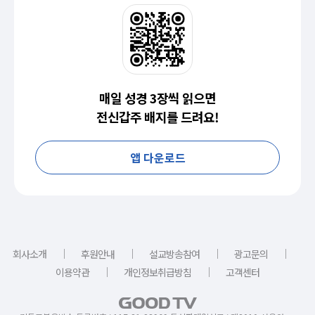
매일 성경 3장씩 읽으면
전신갑주 배지를 드려요!
앱 다운로드
｜
｜
｜
｜
회사소개
후원안내
설교방송참여
광고문의
｜
｜
이용약관
개인정보취급방침
고객센터