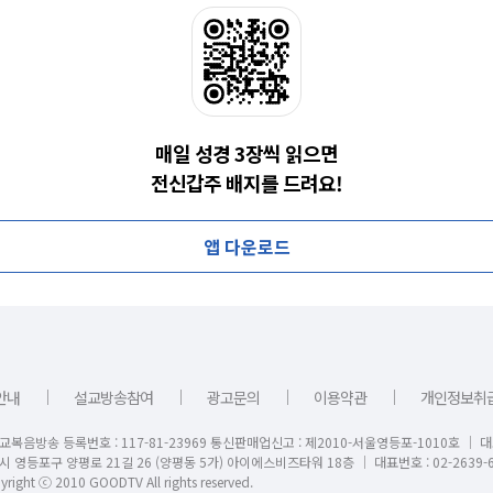
매일 성경 3장씩 읽으면
전신갑주 배지를 드려요!
앱 다운로드
｜
｜
｜
｜
안내
설교방송참여
광고문의
이용약관
개인정보취
교복음방송 등록번호 : 117-81-23969 통신판매업신고 : 제2010-서울영등포-1010호 │ 
시 영등포구 양평로 21길 26 (양평동 5가) 아이에스비즈타워 18층 │ 대표번호 : 02-2639-6
right ⓒ 2010 GOODTV All rights reserved.