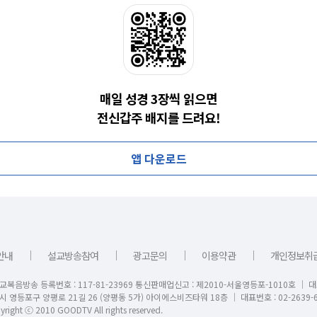
매일 성경 3장씩 읽으면
전신갑주 배지를 드려요!
앱 다운로드
｜
｜
｜
｜
안내
설교방송참여
광고문의
이용약관
개인정보취
교복음방송 등록번호 : 117-81-23969 통신판매업신고 : 제2010-서울영등포-1010호 │ 
시 영등포구 양평로 21길 26 (양평동 5가) 아이에스비즈타워 18층 │ 대표번호 : 02-2639-6
right ⓒ 2010 GOODTV All rights reserved.