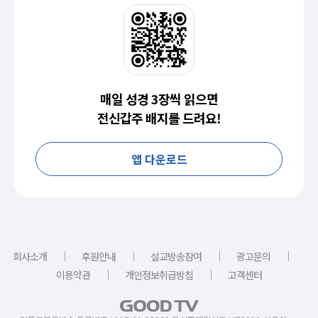
매일 성경 3장씩 읽으면
전신갑주 배지를 드려요!
앱 다운로드
｜
｜
｜
｜
회사소개
후원안내
설교방송참여
광고문의
｜
｜
이용약관
개인정보취급방침
고객센터