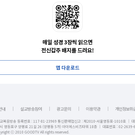
매일 성경 3장씩 읽으면
전신갑주 배지를 드려요!
앱 다운로드
｜
｜
｜
｜
안내
설교방송참여
광고문의
이용약관
개인정보취
교복음방송 등록번호 : 117-81-23969 통신판매업신고 : 제2010-서울영등포-1010호 │ 
시 영등포구 양평로 21길 26 (양평동 5가) 아이에스비즈타워 18층 │ 대표번호 : 02-2639-6
right ⓒ 2010 GOODTV All rights reserved.