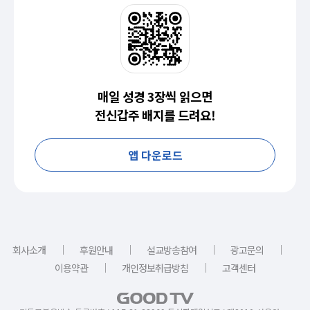
매일 성경 3장씩 읽으면
전신갑주 배지를 드려요!
앱 다운로드
｜
｜
｜
｜
회사소개
후원안내
설교방송참여
광고문의
｜
｜
이용약관
개인정보취급방침
고객센터