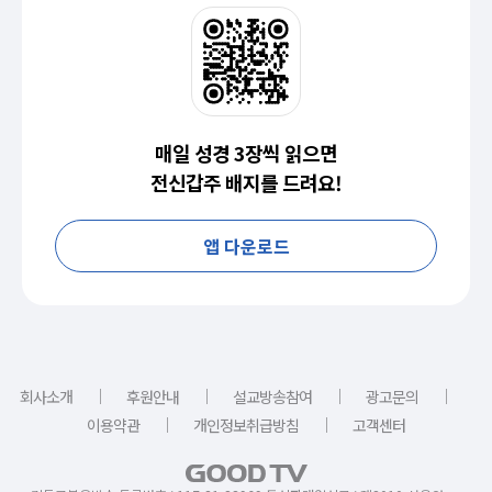
매일 성경 3장씩 읽으면
전신갑주 배지를 드려요!
앱 다운로드
｜
｜
｜
｜
회사소개
후원안내
설교방송참여
광고문의
｜
｜
이용약관
개인정보취급방침
고객센터