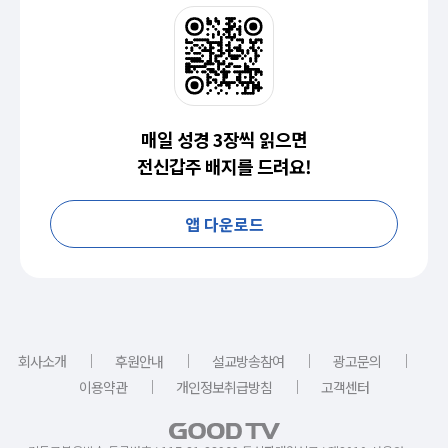
매일 성경 3장씩 읽으면
전신갑주 배지를 드려요!
앱 다운로드
｜
｜
｜
｜
회사소개
후원안내
설교방송참여
광고문의
｜
｜
이용약관
개인정보취급방침
고객센터