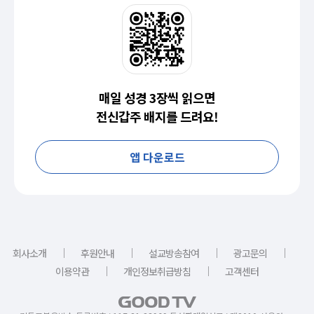
매일 성경 3장씩 읽으면
전신갑주 배지를 드려요!
앱 다운로드
｜
｜
｜
｜
회사소개
후원안내
설교방송참여
광고문의
｜
｜
이용약관
개인정보취급방침
고객센터