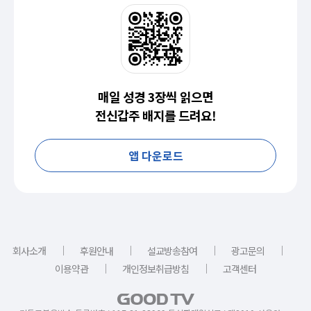
매일 성경 3장씩 읽으면
전신갑주 배지를 드려요!
앱 다운로드
｜
｜
｜
｜
회사소개
후원안내
설교방송참여
광고문의
｜
｜
이용약관
개인정보취급방침
고객센터