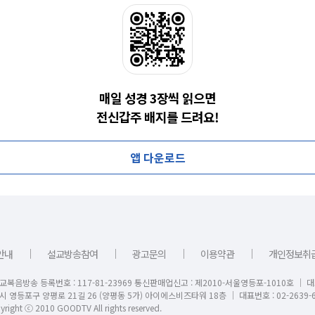
매일 성경 3장씩 읽으면
전신갑주 배지를 드려요!
앱 다운로드
｜
｜
｜
｜
안내
설교방송참여
광고문의
이용약관
개인정보취
교복음방송 등록번호 : 117-81-23969 통신판매업신고 : 제2010-서울영등포-1010호 │ 
시 영등포구 양평로 21길 26 (양평동 5가) 아이에스비즈타워 18층 │ 대표번호 : 02-2639-6
right ⓒ 2010 GOODTV All rights reserved.