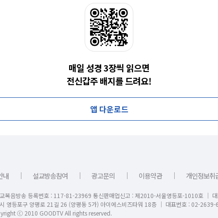
매일 성경 3장씩 읽으면
전신갑주 배지를 드려요!
앱 다운로드
｜
｜
｜
｜
안내
설교방송참여
광고문의
이용약관
개인정보취
교복음방송 등록번호 : 117-81-23969 통신판매업신고 : 제2010-서울영등포-1010호 │ 
시 영등포구 양평로 21길 26 (양평동 5가) 아이에스비즈타워 18층 │ 대표번호 : 02-2639-6
right ⓒ 2010 GOODTV All rights reserved.