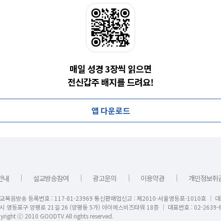
매일 성경 3장씩 읽으면
전신갑주 배지를 드려요!
앱 다운로드
｜
｜
｜
｜
안내
설교방송참여
광고문의
이용약관
개인정보취
교복음방송 등록번호 : 117-81-23969 통신판매업신고 : 제2010-서울영등포-1010호 │ 
시 영등포구 양평로 21길 26 (양평동 5가) 아이에스비즈타워 18층 │ 대표번호 : 02-2639-6
right ⓒ 2010 GOODTV All rights reserved.