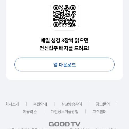
매일 성경 3장씩 읽으면
전신갑주 배지를 드려요!
앱 다운로드
｜
｜
｜
｜
회사소개
후원안내
설교방송참여
광고문의
｜
｜
이용약관
개인정보취급방침
고객센터