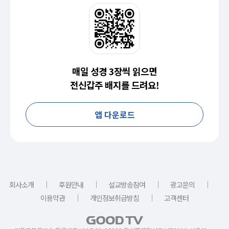
매일 성경 3장씩 읽으면
전신갑주 배지를 드려요!
앱 다운로드
｜
｜
｜
｜
회사소개
후원안내
설교방송참여
광고문의
｜
｜
이용약관
개인정보취급방침
고객센터