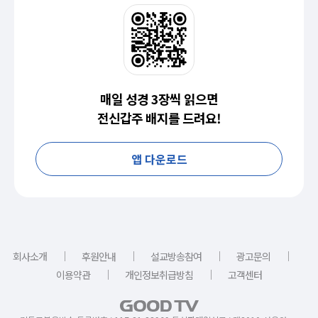
매일 성경 3장씩 읽으면
전신갑주 배지를 드려요!
앱 다운로드
｜
｜
｜
｜
회사소개
후원안내
설교방송참여
광고문의
｜
｜
이용약관
개인정보취급방침
고객센터