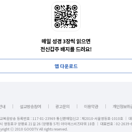
매일 성경 3장씩 읽으면
전신갑주 배지를 드려요!
앱 다운로드
｜
｜
｜
｜
안내
설교방송참여
광고문의
이용약관
개인정보취
교복음방송 등록번호 : 117-81-23969 통신판매업신고 : 제2010-서울영등포-1010호 │ 
시 영등포구 양평로 21길 26 (양평동 5가) 아이에스비즈타워 18층 │ 대표번호 : 02-2639-6
right ⓒ 2010 GOODTV All rights reserved.